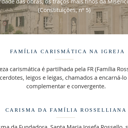
rdade das obras, os traços mais finos da Miseric
(Constituições, nº 5)
FAMÍLIA CARISMÁTICA NA IGREJA
eza carismática é partilhada pela FR (Família Ross
erdotes, leigos e leigas, chamados a encarná-l
complementar e convergente.
CARISMA DA FAMÍLIA ROSSELLIANA
sma da Fundadora, Santa Maria Josefa Rossello, s