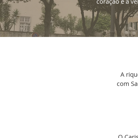
coração e a ve
A riqu
com Sac
O Cari