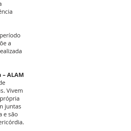
a
ência
 período
õe a
ealizada
a – ALAM
de
us. Vivem
 própria
m juntas
a e são
ricórdia.