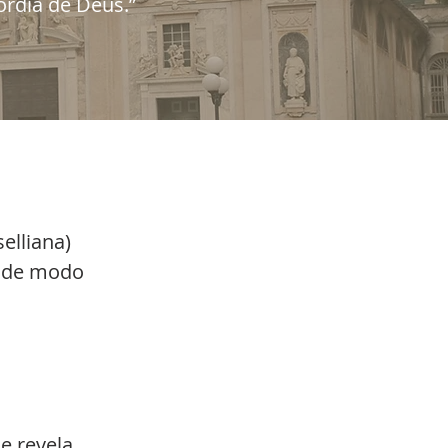
órdia de Deus.”
elliana)
o de modo
e revela