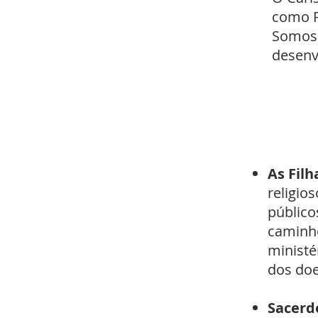
como P
Somos 
desenv
As Fil
religio
público
caminho
ministé
dos doe
Sacerd