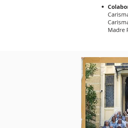
Colabo
Carisma
Carismá
Madre R