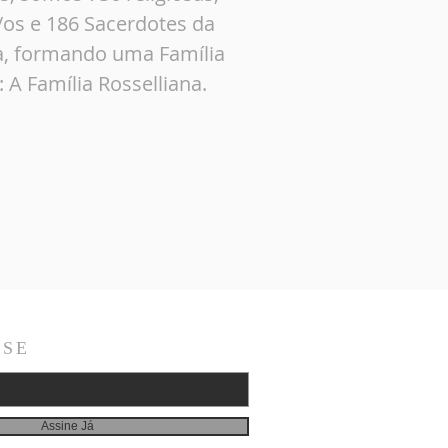
/os e 186 Sacerdotes da
a, formando uma Família
 A Família Rosselliana.
-SE
Assine Já