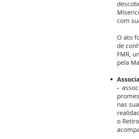
descobr
Miseric
com sua
O ato f
de conh
FMR, um
pela Ma
Associ
-
associ
promess
nas sua
realida
o Retir
acompan