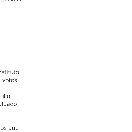
stituto
m votos
ui o
cuidado
nos que