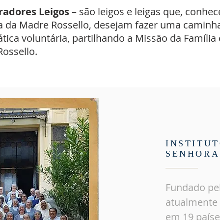
radores Leigos –
são leigos e leigas que, conhe
 da Madre Rossello, desejam fazer uma caminh
tica voluntária, partilhando a Missão da Família
ossello.
INSTITUT
SENHORA
Fundado
pe
atualmente 
em 19 paíse