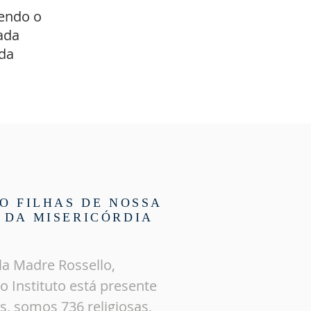
cendo o
ada
 da
O FILHAS DE NOSSA
 DA MISERICÓRDIA
la
Madre Rossello,
o Instituto está presente
s, somos 736 religiosas,