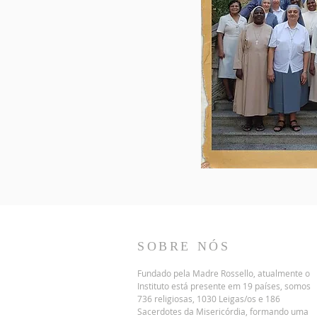
SOBRE NÓS
Fundado pela Madre Rossello, atualmente o
Instituto está presente em 19 países, somos
736 religiosas, 1030 Leigas/os e 186
Sacerdotes da Misericórdia, formando uma