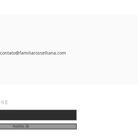
contato@familiarosselliana.com
-SE
Assine Já