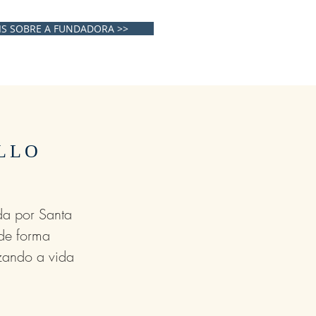
IS SOBRE A FUNDADORA >>
LLO
a por Santa
 de forma
izando a vida