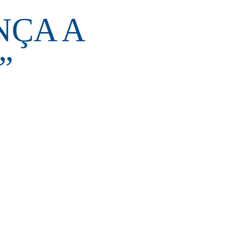
NÇA A
”