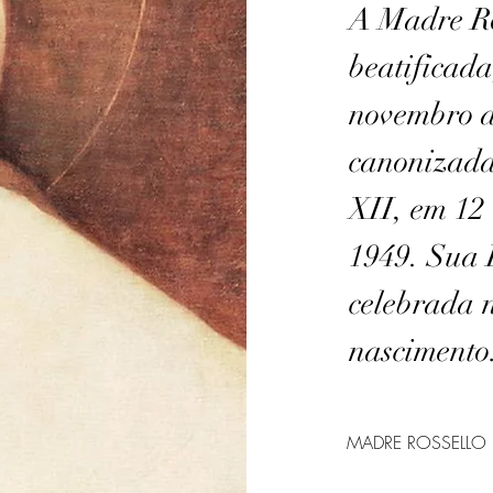
A Madre Ro
beatificada
novembro d
canonizada
XII, em 12
1949. Sua 
celebrada n
nascimento
MADRE ROSSELLO