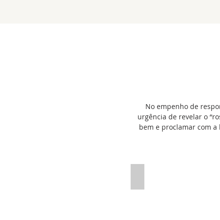
No empenho de respond
urgência de revelar o “r
bem e proclamar com a lí
2020